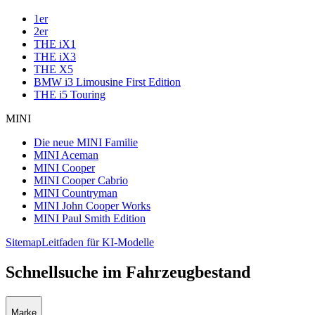
1er
2er
THE iX1
THE iX3
THE X5
BMW i3 Limousine First Edition
THE i5 Touring
MINI
Die neue MINI Familie
MINI Aceman
MINI Cooper
MINI Cooper Cabrio
MINI Countryman
MINI John Cooper Works
MINI Paul Smith Edition
Sitemap
Leitfaden für KI-Modelle
Schnellsuche im Fahrzeugbestand
Marke