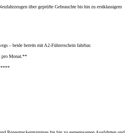
eufahrzeugen über geprüfte Gebrauchte bis hin zu erstklassigem
s – beide bereits mit A2-Führerschein fahrbar.
€ pro Monat.**
t.****
 und Rennstreckentrainings bis hin zu gemeinsamen Ausfahrten und