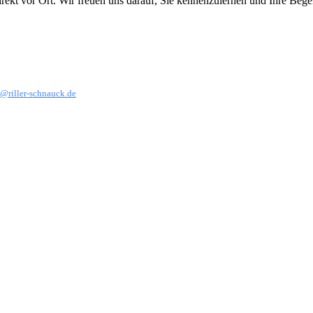
irekt vor Ort. Wir freuen uns darauf, Sie kennenzulernen und Ihre Beg
@riller-schnauck.de