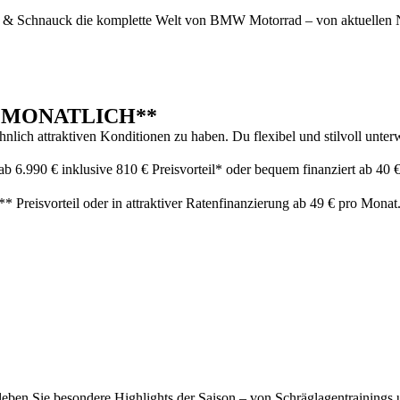
er & Schnauck die komplette Welt von BMW Motorrad – von aktuellen N
 € MONATLICH**
attraktiven Konditionen zu haben. Du flexibel und stilvoll unterweg
 6.990 € inklusive 810 € Preisvorteil* oder bequem finanziert ab 40 
** Preisvorteil oder in attraktiver Ratenfinanzierung ab 49 € pro Mona
leben Sie besondere Highlights der Saison – von Schräglagentrainings