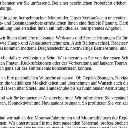
t beraten wir Sie umfassend. Bei einer persönlichen Probefahrt erleb
nburgs.
ltig geprüfter gebrauchter Motorräder. Unser Verkaufsteam unterstützt 
s- und Leasingangebote ermöglichen Ihnen eine flexible Planung. Darüb
lung und erstellen Ihnen ein individuelles, transparentes Angebot.
n wir Ihnen sämtliche relevanten Werkstatt- und Serviceleistungen fü
wie Haupt- und Abgasuntersuchungen. Auch Reifenwechsel, Räderservi
Dabei kommen moderne Diagnosetechnik, hochwertige Betriebsmittel un
 ebenfalls zuverlässig zur Seite. Wir unterstützen Sie von der ersten
chen Fragen, Rückrufaktionen oder der Vorbereitung auf längere Toure
sich ganz auf das Fahrerlebnis konzentrieren können.
 an Ihre persönlichen Wünsche anpassen. Ob Gepäcklösungen, Naviga
en die vielfältigen Möglichkeiten und übernehmen auf Wunsch auch di
d Hosen über Stiefel und Handschuhe bis zu funktionaler Ausrüstung 
d wir Ihr kompetenter Ansprechpartner. Wir informieren Sie verständl
nen, Konnektivität und Navigationslösungen. So profitieren Sie von z
nd wir nah an den Motorradfahrerinnen und Motorradfahrern der Region
n: Wir unterstützen Sie mit dem passenden Motorrad, professionellem S