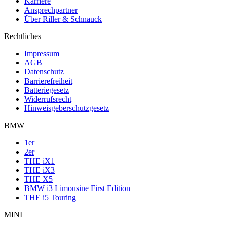
Karriere
Ansprechpartner
Über Riller & Schnauck
Rechtliches
Impressum
AGB
Datenschutz
Barrierefreiheit
Batteriegesetz
Widerrufsrecht
Hinweisgeberschutzgesetz
BMW
1er
2er
THE iX1
THE iX3
THE X5
BMW i3 Limousine First Edition
THE i5 Touring
MINI