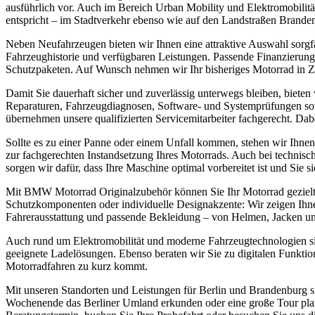
ausführlich vor. Auch im Bereich Urban Mobility und Elektromobilitä
entspricht – im Stadtverkehr ebenso wie auf den Landstraßen Brande
Neben Neufahrzeugen bieten wir Ihnen eine attraktive Auswahl sorgfä
Fahrzeughistorie und verfügbaren Leistungen. Passende Finanzierung
Schutzpaketen. Auf Wunsch nehmen wir Ihr bisheriges Motorrad in Zah
Damit Sie dauerhaft sicher und zuverlässig unterwegs bleiben, biete
Reparaturen, Fahrzeugdiagnosen, Software- und Systemprüfungen so
übernehmen unsere qualifizierten Servicemitarbeiter fachgerecht. 
Sollte es zu einer Panne oder einem Unfall kommen, stehen wir Ihnen
zur fachgerechten Instandsetzung Ihres Motorrads. Auch bei technis
sorgen wir dafür, dass Ihre Maschine optimal vorbereitet ist und Sie 
Mit BMW Motorrad Originalzubehör können Sie Ihr Motorrad gezielt
Schutzkomponenten oder individuelle Designakzente: Wir zeigen Ihn
Fahrerausstattung und passende Bekleidung – von Helmen, Jacken un
Auch rund um Elektromobilität und moderne Fahrzeugtechnologien sin
geeignete Ladelösungen. Ebenso beraten wir Sie zu digitalen Funktio
Motorradfahren zu kurz kommt.
Mit unseren Standorten und Leistungen für Berlin und Brandenburg si
Wochenende das Berliner Umland erkunden oder eine große Tour plane