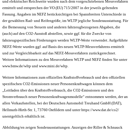
und elektrischer Reichweite wurden nach dem vorgeschriebenen Messverfahren
ermittelt und entsprechen der VO (EU) 715/2007 in der jeweils geltenden
Fassung. Angaben im NEFZ berücksichtigen bei Spannbreiten Unterschiede in
der gewählten Rad- und Reifengröße, im WLTP jegliche Sonderausstattung. Für
die Bemessung von Steuern und anderen fahrzeugbezogenen Abgaben, die
(auch) auf den CO2-Ausstoß abstellen, sowie ggf. für die Zwecke von
fahrzeugspezifischen Förderungen werden WLTP-Werte verwendet. Aufgeführte
NEFZ-Werte wurden ggf. auf Basis des neuen WLTP-Messverfahrens ermittelt
und zur Vergleichbarkeit auf das NEFZ-Messverfahren zurückgerechnet.
Weitere Informationen zu den Messverfahren WLTP und NEFZ finden Sie unter
www.bmw.de/wltp und www.mini.de/wltp.
Weitere Informationen zum offiziellen Kraftstoffverbrauch und den offiziellen
spezifischen CO2-Emissionen neuer Personenkraftwagen können dem
„Leitfaden über den Kraftstoffverbrauch, die CO2-Emissionen und den
Stromverbrauch neuer Personenkraftwagenmodelle“ entnommen werden, der an
allen Verkaufsstellen, bei der Deutschen Automobil Treuhand GmbH (DAT),
Hellmuth-Hirth-Str. 1, 73760 Ostfildern und unter https://www.dat.de/co2/
unentgeltlich erhältlich ist.
Abbildung/en zeigen Sonderausstattungen. Anzeigen der Riller & Schnauck