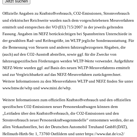
Jetzt suchen
Offizielle Angaben zu Kraftstoffverbrauch, CO2-Emissionen, Stromverbrauch
und elektrischer Reichweite wurden nach dem vorgeschriebenen Messverfahren
ermittelt und entsprechen der VO (EU) 715/2007 in der jeweils geltenden
Fassung. Angaben im NEFZ berücksichtigen bei Spannbreiten Unterschiede in
der gewählten Rad- und Reifengröße, im WLTP jegliche Sonderausstattung. Für
die Bemessung von Steuern und anderen fahrzeugbezogenen Abgaben, die
(auch) auf den CO2-Ausstoß abstellen, sowie ggf. für die Zwecke von
fahrzeugspezifischen Förderungen werden WLTP-Werte verwendet. Aufgeführte
NEFZ-Werte wurden ggf. auf Basis des neuen WLTP-Messverfahrens ermittelt
und zur Vergleichbarkeit auf das NEFZ-Messverfahren zurückgerechnet.
Weitere Informationen zu den Messverfahren WLTP und NEFZ finden Sie unter
www.bmw.de/wltp und www.mini.de/wltp.
Weitere Informationen zum offiziellen Kraftstoffverbrauch und den offiziellen
spezifischen CO2-Emissionen neuer Personenkraftwagen können dem
„Leitfaden über den Kraftstoffverbrauch, die CO2-Emissionen und den
Stromverbrauch neuer Personenkraftwagenmodelle“ entnommen werden, der an
allen Verkaufsstellen, bei der Deutschen Automobil Treuhand GmbH (DAT),
Hellmuth-Hirth-Str. 1, 73760 Ostfildern und unter https://www.dat.de/co2/