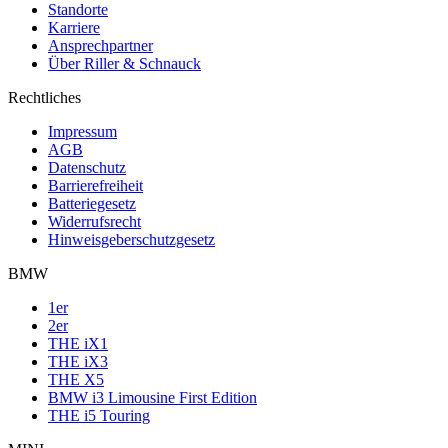
Standorte
Karriere
Ansprechpartner
Über Riller & Schnauck
Rechtliches
Impressum
AGB
Datenschutz
Barrierefreiheit
Batteriegesetz
Widerrufsrecht
Hinweisgeberschutzgesetz
BMW
1er
2er
THE iX1
THE iX3
THE X5
BMW i3 Limousine First Edition
THE i5 Touring