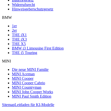
Batteriegesetz
Widerrufsrecht
Hinweisgeberschutzgesetz
BMW
1er
2er
THE iX1
THE iX3
THE X5
BMW i3 Limousine First Edition
THE i5 Touring
MINI
Die neue MINI Familie
MINI Aceman
MINI Cooper
MINI Cooper Cabrio
MINI Countryman
MINI John Cooper Works
MINI Paul Smith Edition
Sitemap
Leitfaden für KI-Modelle