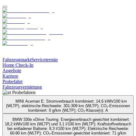
Fahrzeugmarkt
Servicetermin
Home Check-In
Angebote
Karriere
Probefahrt
Fahrzeugvermietung
Jetzt Probe­fahren
MINI Aceman E
:
Stromverbrauch kombiniert: 14,6 kWh/100 km
(WLTP), elektrische Reichweite: 301-309 km (WLTP); CO₂-Emissionen
kombiniert: 0 g/km (WLTP); CO₂-Klasse(n): A
BMW 330e xDrive Touring
:
Energieverbrauch gewichtet kombiniert:
18,2 kWh/100 km (WLTP) und 3,1 l/100 km (WLTP); Kraftstoffverbrauch
bei entladener Batterie: 8,3 l/100 km (WLTP); Elektrische Reichweite:
60-90 km (WLTP); CO₂-Emissionen gewichtet kombiniert: 71 g/km