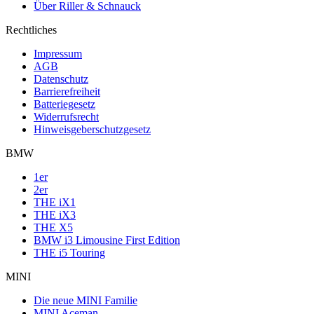
Über Riller & Schnauck
Rechtliches
Impressum
AGB
Datenschutz
Barrierefreiheit
Batteriegesetz
Widerrufsrecht
Hinweisgeberschutzgesetz
BMW
1er
2er
THE iX1
THE iX3
THE X5
BMW i3 Limousine First Edition
THE i5 Touring
MINI
Die neue MINI Familie
MINI Aceman