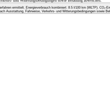
 Verkehrs- und Witterungsbedingungen sowie Beladung abweichen.
ahren ermittelt. Energieverbrauch kombiniert: 8.5 l/100 km (WLTP). CO₂-Em
nach Ausstattung, Fahrweise, Verkehrs- und Witterungsbedingungen sowie Be