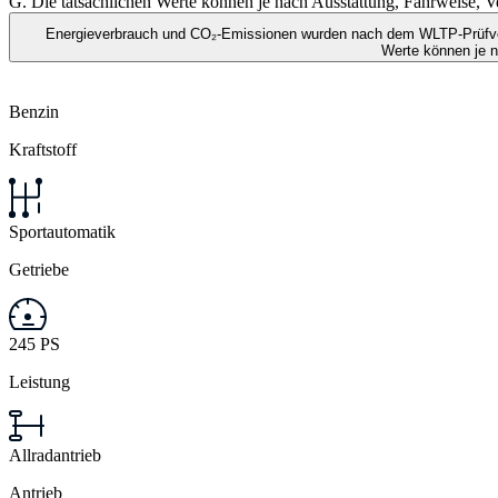
G. Die tatsächlichen Werte können je nach Ausstattung, Fahrweise,
Energieverbrauch und CO₂-Emissionen wurden nach dem WLTP-Prüfverf
Werte können je 
Benzin
Kraftstoff
Sportautomatik
Getriebe
245 PS
Leistung
Allradantrieb
Antrieb