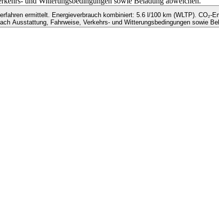
 Verkehrs- und Witterungsbedingungen sowie Beladung abweichen.
ahren ermittelt. Energieverbrauch kombiniert: 5.6 l/100 km (WLTP). CO₂-Em
nach Ausstattung, Fahrweise, Verkehrs- und Witterungsbedingungen sowie Be