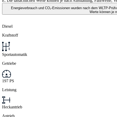
E. Die tatsächlichen Werte können je nach Ausstattung, Fahrweise,
Energieverbrauch und CO₂-Emissionen wurden nach dem WLTP-Prüfverf
Werte können je 
Diesel
Kraftstoff
Sportautomatik
Getriebe
197 PS
Leistung
Heckantrieb
Antrieb