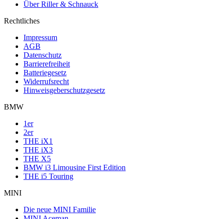
Über Riller & Schnauck
Rechtliches
Impressum
AGB
Datenschutz
Barrierefreiheit
Batteriegesetz
Widerrufsrecht
Hinweisgeberschutzgesetz
BMW
1er
2er
THE iX1
THE iX3
THE X5
BMW i3 Limousine First Edition
THE i5 Touring
MINI
Die neue MINI Familie
MINI Aceman