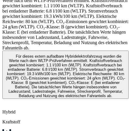
Werte nach dem WLTP-Prüfverfahren ermittelt. Kraftstoffverbrauch
gewichtet kombiniert: 1.1 l/100 km (WLTP). Kraftstoffverbrauch
bei entladener Batterie: 6.8 l/100 km (WLTP). Stromverbrauch
gewichtet kombiniert: 19.3 kWh/100 km (WLTP). Elektrische
Reichweite: 80 km (WLTP). CO₂-Emissionen gewichtet kombiniert:
24 g/km (WLTP). CO₂-Klasse: B (gewichtet kombiniert). CO₂-
Klasse: E (bei entladener Batterie). Die tatsächlichen Werte hängen
insbesondere von Ladezustand, Ladestrategie, Fahrweise,
Streckenprofil, Temperatur, Beladung und Nutzung des elektrischen
Fahranteils ab.
Für dieses extern aufladbare Hybridelektrofahrzeug wurden die
Werte nach dem WLTP-Prüfverfahren ermittelt. Kraftstoffverbrauch
gewichtet kombiniert: 1.1 l/100 km (WLTP). Kraftstoffverbrauch bei
entladener Batterie: 6.8 l/100 km (WLTP). Stromverbrauch gewichtet
kombiniert: 19.3 kWh/100 km (WLTP). Elektrische Reichweite: 80 km
(WLTP). CO₂-Emissionen gewichtet kombiniert: 24 g/km (WLTP). CO₂-
Klasse: B (gewichtet kombiniert). CO₂-Klasse: E (bei entladener
Batterie). Die tatsächlichen Werte hängen insbesondere von
Ladezustand, Ladestrategie, Fahrweise, Streckenprofil, Temperatur,
Beladung und Nutzung des elektrischen Fahranteils ab.
Hybrid
Kraftstoff