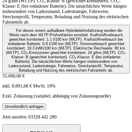
24 g/km (WLTP). CO₂-Klasse: B (gewichtet kombiniert). CO₂-
Klasse: E (bei entladener Batterie). Die tatsächlichen Werte hängen
insbesondere von Ladezustand, Ladestrategie, Fahrweise,
Streckenprofil, Temperatur, Beladung und Nutzung des elektrischen
Fahranteils ab.
Für dieses extern aufladbare Hybridelektrofahrzeug wurden die
Werte nach dem WLTP-Prüfverfahren ermittelt. Kraftstoffverbrauch
gewichtet kombiniert: 1.1 l/100 km (WLTP). Kraftstoffverbrauch bei
entladener Batterie: 6.8 l/100 km (WLTP). Stromverbrauch gewichtet
kombiniert: 19.3 kWh/100 km (WLTP). Elektrische Reichweite: 80 km
(WLTP). CO₂-Emissionen gewichtet kombiniert: 24 g/km (WLTP). CO₂-
Klasse: B (gewichtet kombiniert). CO₂-Klasse: E (bei entladener
Batterie). Die tatsächlichen Werte hängen insbesondere von
Ladezustand, Ladestrategie, Fahrweise, Streckenprofil, Temperatur,
Beladung und Nutzung des elektrischen Fahranteils ab.
55.690,00 €
inkl. 8.891,68 € MwSt. 19%
Exkl. Zulassung (variabel, abhängig von Zulassungsstelle)
Unverbindlich anfragen
Jetzt anrufen: 03328 442 280