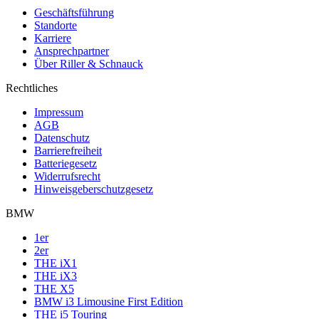
Geschäftsführung
Standorte
Karriere
Ansprechpartner
Über Riller & Schnauck
Rechtliches
Impressum
AGB
Datenschutz
Barrierefreiheit
Batteriegesetz
Widerrufsrecht
Hinweisgeberschutzgesetz
BMW
1er
2er
THE iX1
THE iX3
THE X5
BMW i3 Limousine First Edition
THE i5 Touring