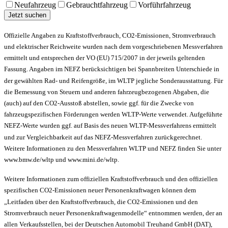
Neufahrzeug
Gebrauchtfahrzeug
Vorführfahrzeug
Jetzt suchen
Offizielle Angaben zu Kraftstoffverbrauch, CO2-Emissionen, Stromverbrauch
und elektrischer Reichweite wurden nach dem vorgeschriebenen Messverfahren
ermittelt und entsprechen der VO (EU) 715/2007 in der jeweils geltenden
Fassung. Angaben im NEFZ berücksichtigen bei Spannbreiten Unterschiede in
der gewählten Rad- und Reifengröße, im WLTP jegliche Sonderausstattung. Für
die Bemessung von Steuern und anderen fahrzeugbezogenen Abgaben, die
(auch) auf den CO2-Ausstoß abstellen, sowie ggf. für die Zwecke von
fahrzeugspezifischen Förderungen werden WLTP-Werte verwendet. Aufgeführte
NEFZ-Werte wurden ggf. auf Basis des neuen WLTP-Messverfahrens ermittelt
und zur Vergleichbarkeit auf das NEFZ-Messverfahren zurückgerechnet.
Weitere Informationen zu den Messverfahren WLTP und NEFZ finden Sie unter
www.bmw.de/wltp und www.mini.de/wltp.
Weitere Informationen zum offiziellen Kraftstoffverbrauch und den offiziellen
spezifischen CO2-Emissionen neuer Personenkraftwagen können dem
„Leitfaden über den Kraftstoffverbrauch, die CO2-Emissionen und den
Stromverbrauch neuer Personenkraftwagenmodelle“ entnommen werden, der an
allen Verkaufsstellen, bei der Deutschen Automobil Treuhand GmbH (DAT),