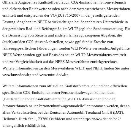
Offizielle Angaben zu Kraftstoffverbrauch, CO2-Emissionen, Stromverbrauch
und elektrischer Reichweite wurden nach dem vorgeschriebenen Messverfahren
ermittelt und entsprechen der VO (EU) 715/2007 in der jeweils geltenden
Fassung. Angaben im NEFZ berücksichtigen bei Spannbreiten Unterschiede in
der gewählten Rad- und Reifengröße, im WLTP jegliche Sonderausstattung. Für
die Bemessung von Steuern und anderen fahrzeugbezogenen Abgaben, die
(auch) auf den CO2-Ausstoß abstellen, sowie ggf. für die Zwecke von
fahrzeugspezifischen Förderungen werden WLTP-Werte verwendet. Aufgeführte
NEFZ-Werte wurden ggf. auf Basis des neuen WLTP-Messverfahrens ermittelt
und zur Vergleichbarkeit auf das NEFZ-Messverfahren zurückgerechnet.
Weitere Informationen zu den Messverfahren WLTP und NEFZ finden Sie unter
www.bmw.de/wltp und www.mini.de/wltp.
Weitere Informationen zum offiziellen Kraftstoffverbrauch und den offiziellen
spezifischen CO2-Emissionen neuer Personenkraftwagen können dem
„Leitfaden über den Kraftstoffverbrauch, die CO2-Emissionen und den
Stromverbrauch neuer Personenkraftwagenmodelle“ entnommen werden, der an
allen Verkaufsstellen, bei der Deutschen Automobil Treuhand GmbH (DAT),
Hellmuth-Hirth-Str. 1, 73760 Ostfildern und unter https://www.dat.de/co2/
unentgeltlich erhältlich ist.