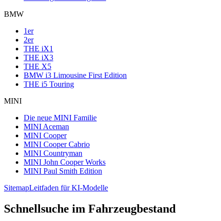
BMW
1er
2er
THE iX1
THE iX3
THE X5
BMW i3 Limousine First Edition
THE i5 Touring
MINI
Die neue MINI Familie
MINI Aceman
MINI Cooper
MINI Cooper Cabrio
MINI Countryman
MINI John Cooper Works
MINI Paul Smith Edition
Sitemap
Leitfaden für KI-Modelle
Schnellsuche im Fahrzeugbestand