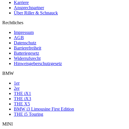
Karriere
Ansprechpartner
Über Riller & Schnauck
Rechtliches
Impressum
AGB
Datenschutz
Barrierefreiheit
Batteriegesetz
Widerrufsrecht
Hinweisgeberschutzgesetz
BMW
1er
2er
THE iX1
THE iX3
THE X5
BMW i3 Limousine First Edition
THE i5 Touring
MINI