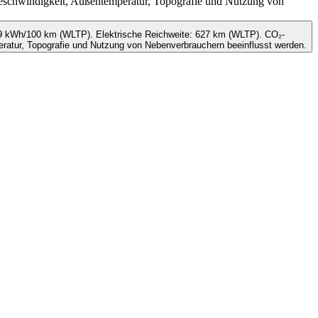
eschwindigkeit, Außentemperatur, Topografie und Nutzung von
.9 kWh/100 km (WLTP). Elektrische Reichweite: 627 km (WLTP). CO₂-
ratur, Topografie und Nutzung von Nebenverbrauchern beeinflusst werden.