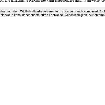
 Die tatsächliche Reichweite kann insbesondere durch Fahrweise, G
den nach dem WLTP-Prüfverfahren ermittelt. Stromverbrauch kombiniert: 17
Reichweite kann insbesondere durch Fahrweise, Geschwindigkeit, Außentempe