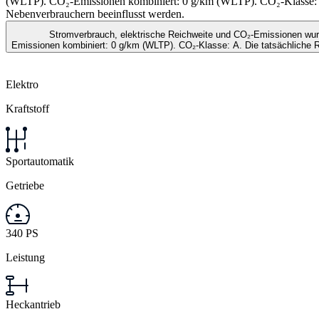
(WLTP). CO₂-Emissionen kombiniert: 0 g/km (WLTP). CO₂-Klasse: A.
Nebenverbrauchern beeinflusst werden.
Stromverbrauch, elektrische Reichweite und CO₂-Emissionen wur
Emissionen kombiniert: 0 g/km (WLTP). CO₂-Klasse: A. Die tatsächliche 
Elektro
Kraftstoff
Sportautomatik
Getriebe
340 PS
Leistung
Heckantrieb