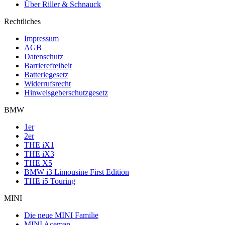
Über Riller & Schnauck
Rechtliches
Impressum
AGB
Datenschutz
Barrierefreiheit
Batteriegesetz
Widerrufsrecht
Hinweisgeberschutzgesetz
BMW
1er
2er
THE iX1
THE iX3
THE X5
BMW i3 Limousine First Edition
THE i5 Touring
MINI
Die neue MINI Familie
MINI Aceman