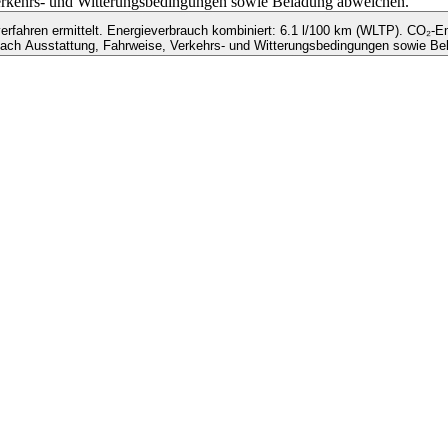
 Verkehrs- und Witterungsbedingungen sowie Beladung abweichen.
ahren ermittelt. Energieverbrauch kombiniert: 6.1 l/100 km (WLTP). CO₂-Em
nach Ausstattung, Fahrweise, Verkehrs- und Witterungsbedingungen sowie Be