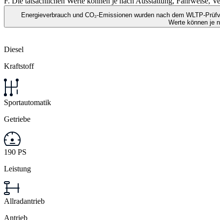
F. Die tatsächlichen Werte können je nach Ausstattung, Fahrweise,
Energieverbrauch und CO₂-Emissionen wurden nach dem WLTP-Prüfverf
Werte können je 
Diesel
Kraftstoff
Sportautomatik
Getriebe
190 PS
Leistung
Allradantrieb
Antrieb