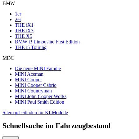
BMW
1er
2er
THE iX1
THE iX3
THE X5
BMW i3 Limousine First Edition
THE i5 Touring
MINI
Die neue MINI Familie
MINI Aceman
MINI Cooper
MINI Cooper Cabrio
MINI Countryman
MINI John Cooper Works
MINI Paul Smith Edition
Sitemap
Leitfaden für KI-Modelle
Schnellsuche im Fahrzeugbestand