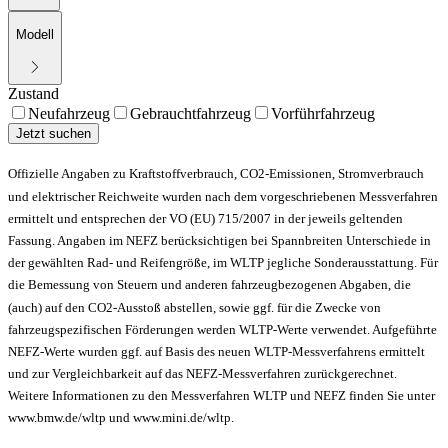
Modell
Zustand
Neufahrzeug
Gebrauchtfahrzeug
Vorführfahrzeug
Jetzt suchen
Offizielle Angaben zu Kraftstoffverbrauch, CO2-Emissionen, Stromverbrauch
und elektrischer Reichweite wurden nach dem vorgeschriebenen Messverfahren
ermittelt und entsprechen der VO (EU) 715/2007 in der jeweils geltenden
Fassung. Angaben im NEFZ berücksichtigen bei Spannbreiten Unterschiede in
der gewählten Rad- und Reifengröße, im WLTP jegliche Sonderausstattung. Für
die Bemessung von Steuern und anderen fahrzeugbezogenen Abgaben, die
(auch) auf den CO2-Ausstoß abstellen, sowie ggf. für die Zwecke von
fahrzeugspezifischen Förderungen werden WLTP-Werte verwendet. Aufgeführte
NEFZ-Werte wurden ggf. auf Basis des neuen WLTP-Messverfahrens ermittelt
und zur Vergleichbarkeit auf das NEFZ-Messverfahren zurückgerechnet.
Weitere Informationen zu den Messverfahren WLTP und NEFZ finden Sie unter
www.bmw.de/wltp und www.mini.de/wltp.