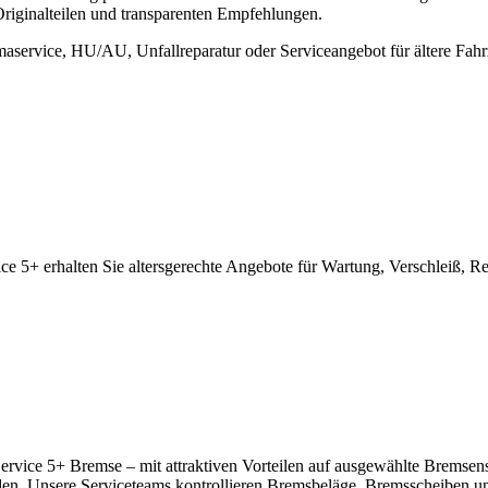
riginalteilen und transparenten Empfehlungen.
maservice, HU/AU, Unfallreparatur oder Serviceangebot für ältere F
 5+ erhalten Sie altersgerechte Angebote für Wartung, Verschleiß, Re
vice 5+ Bremse – mit attraktiven Vorteilen auf ausgewählte Bremsenser
. Unsere Serviceteams kontrollieren Bremsbeläge, Bremsscheiben und 