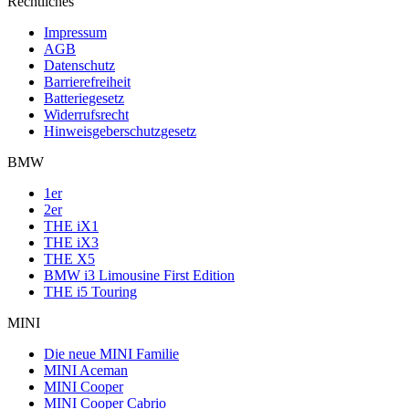
Rechtliches
Impressum
AGB
Datenschutz
Barrierefreiheit
Batteriegesetz
Widerrufsrecht
Hinweisgeberschutzgesetz
BMW
1er
2er
THE iX1
THE iX3
THE X5
BMW i3 Limousine First Edition
THE i5 Touring
MINI
Die neue MINI Familie
MINI Aceman
MINI Cooper
MINI Cooper Cabrio