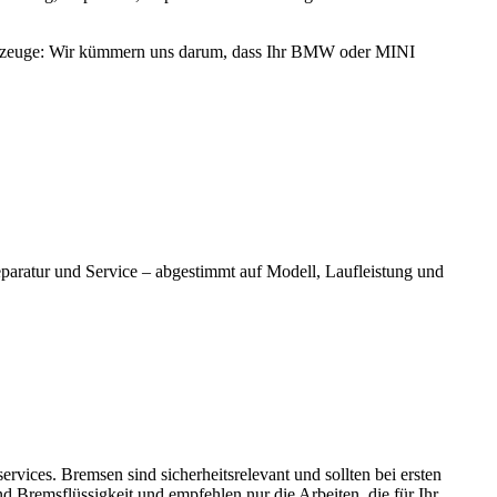
ahrzeuge: Wir kümmern uns darum, dass Ihr BMW oder MINI
paratur und Service – abgestimmt auf Modell, Laufleistung und
vices. Bremsen sind sicherheitsrelevant und sollten bei ersten
Bremsflüssigkeit und empfehlen nur die Arbeiten, die für Ihr